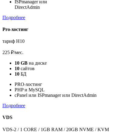
ISPmanager или
DirectAdmin
Подробнее
Pro-хостинг
тариф H10
225 ₽
/мес.
10 GB
на диске
10
сайтов
10
БД
PRO-хостинг
PHP и MySQL
cPanel или ISPmanager или DirectAdmin
Подробнее
VDS
VDS-2 / 1 CORE / 1GB RAM / 20GB NVME / KVM